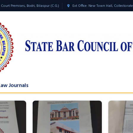
 Court Premises, Bodri, Bilaspur (C.G.)
Ext Office: New Town Hall, Collectorat
Law Journals