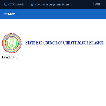
Login
07752-296093
sbccgbilaspur@gmail.com
Menu